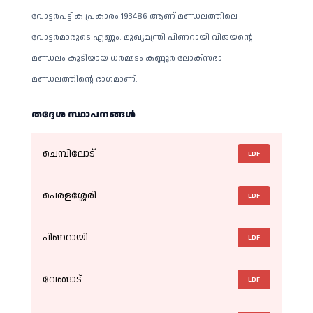
വോട്ടർപട്ടിക പ്രകാരം 193486 ആണ് മണ്ഡലത്തിലെ
വോട്ടർമാരുടെ എണ്ണം. മുഖ്യമന്ത്രി പിണറായി വിജയൻ്റെ
മണ്ഡലം കൂടിയായ ധർമ്മടം കണ്ണൂർ ലോക്‌സഭാ
മണ്ഡലത്തിൻ്റെ ഭാഗമാണ്.
തദ്ദേശ സ്ഥാപനങ്ങള്‍
ചെമ്പിലോട്
LDF
പെരളശ്ശേരി
LDF
പിണറായി
LDF
വേങ്ങാട്
LDF