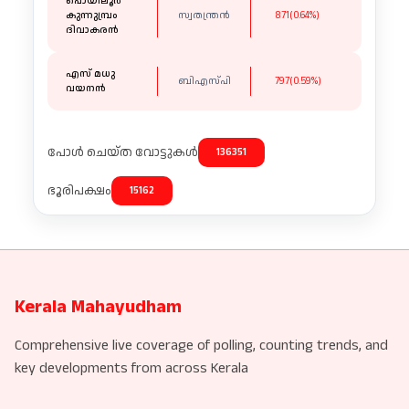
പൊയിലൂർ
കുന്നുമ്പ്രം
സ്വതന്ത്രൻ
871(0.64%)
ദിവാകരൻ
എസ് മധു
ബിഎസ്പി
797(0.59%)
വയനൻ
പോൾ ചെയ്ത വോട്ടുകൾ
136351
ഭൂരിപക്ഷം
15162
Kerala Mahayudham
Comprehensive live coverage of polling, counting trends, and
key developments from across Kerala