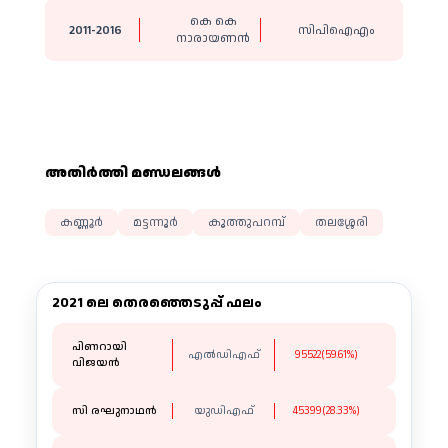
കെ കെ
2011-2016
സിപിഐഎം
നാരായണൻ
അതിര്‍ത്തി മണ്ഡലങ്ങള്‍
കണ്ണൂർ
മട്ടന്നൂർ
കൂത്തുപറമ്പ്
തലശ്ശേരി
2021 ലെ തെരഞ്ഞെടുപ്പ് ഫലം
പിണറായി
എല്‍ഡിഎഫ്
95522(59.61%)
വിജയൻ
സി രഘുനാഥൻ
യുഡിഎഫ്
45399(28.33%)