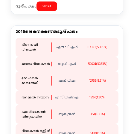
ഭൂരിപക്ഷം
50123
2016ലെ തെരഞ്ഞെടുപ്പ് ഫലം
പിണറായി
എല്‍ഡിഎഫ്
87329(56.85%)
വിജയൻ
മമ്പറം ദിവാകരൻ
യുഡിഎഫ്
50424(32.83%)
മോഹനൻ
എന്‍ഡിഎ
12763(8.31%)
മാനന്തേരി
തറമ്മൽ നിയാസ്
എസ്ഡിപിഐ
1994(1.30%)
എം ദിവാകരൻ
സ്വതന്ത്രൻ
354(0.23%)
തിരുവാതിര
ദിവാകരൻ മൂട്ടിൽ
സ്വതന്ത്രൻ
148(0.10%)