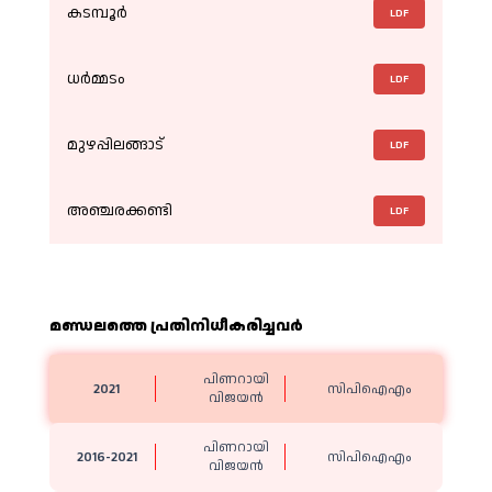
കടമ്പൂർ
LDF
ധർമ്മടം
LDF
മുഴപ്പിലങ്ങാട്
LDF
അഞ്ചരക്കണ്ടി
LDF
മണ്ഡലത്തെ പ്രതിനിധീകരിച്ചവര്‍
പിണറായി
2021
സിപിഐഎം
വിജയൻ
പിണറായി
2016-2021
സിപിഐഎം
വിജയൻ