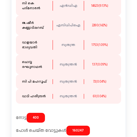
സി കെ
എന്‍ഡിഎ
14623(9.13%)
പദ്മനാഭൻ
ബഷീർ
എസ്ഡിപിഐ
2280(1.42%)
കണ്ണാടിപ്പറമ്പ്
വാളയാർ
സ്വതന്ത്ര
1753(1.09%)
ഭാഗ്യവതി
ചൊവ്വ
സ്വതന്ത്രൻ
137(0.09%)
രഘുനാഥൻ
സി പി മഹറൂഫ്
സ്വതന്ത്രൻ
72(0.04%)
വാടി ഹരീന്ദ്രൻ
സ്വതന്ത്രൻ
61(0.04%)
നോട്ട
400
പോൾ ചെയ്ത വോട്ടുകൾ
160247