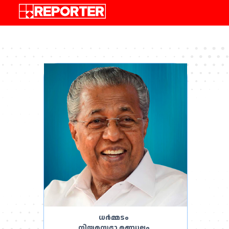
,
ധർമ്മടം
നിയമസഭാ മണ്ഡലം