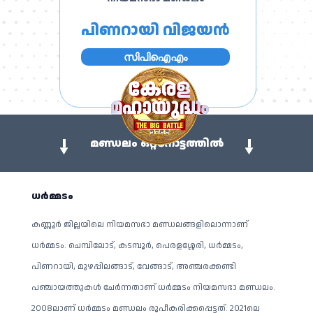
പിണറായി വിജയൻ
സിപിഐഎം
മണ്ഡലം ഒറ്റനോട്ടത്തിൽ
ധർമ്മടം
കണ്ണൂർ ജില്ലയിലെ നിയമസഭാ മണ്ഡലങ്ങളിലൊന്നാണ്
ധർമ്മടം. ചെമ്പിലോട്, കടമ്പൂർ, പെരളശ്ശേരി, ധർമ്മടം,
പിണറായി, മുഴപ്പിലങ്ങാട്, വേങ്ങാട്, അഞ്ചരക്കണ്ടി
പഞ്ചായത്തുകൾ ചേർന്നതാണ് ധർമ്മടം നിയമസഭാ മണ്ഡലം.
2008ലാണ് ധർമ്മടം മണ്ഡലം രൂപീകരിക്കപ്പെട്ടത്. 2021ലെ