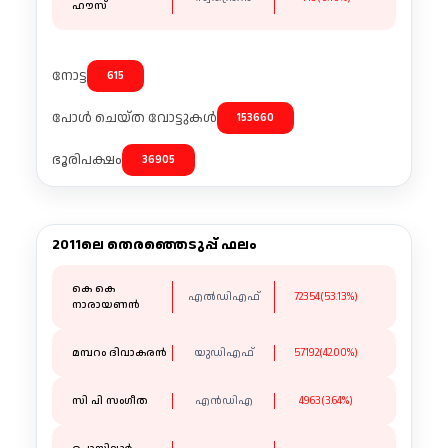
ഹൗസ്‌
നോട്ട
615
പോൾ ചെയ്ത വോട്ടുകൾ
153660
ഭൂരിപക്ഷം
36905
2011ലെ തെരഞ്ഞെടുപ്പ് ഫലം
കെ കെ
എല്‍ഡിഎഫ്
72354(53.13%)
നാരായണൻ
മമ്പറം ദിവാകരൻ
യുഡിഎഫ്
57192(42.00%)
സി പി സംഗീത
എന്‍ഡിഎ
4963(3.64%)